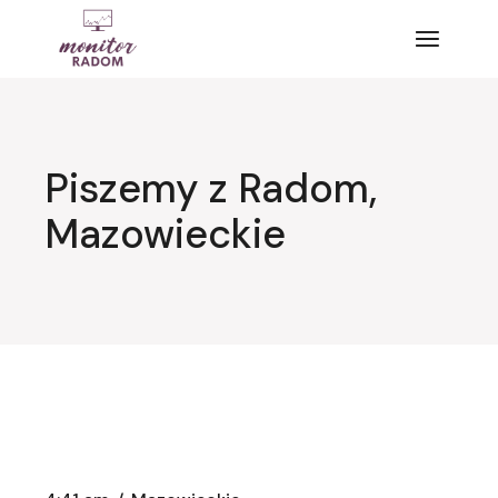
Przejdź
do
treści
Piszemy z Radom,
Mazowieckie