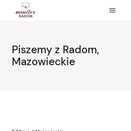
Przejdź
do
treści
Piszemy z Radom,
Mazowieckie