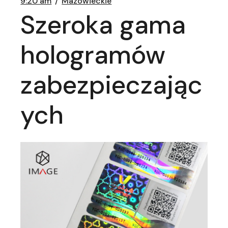
9:20 am
Mazowieckie
Szeroka gama
hologramów
zabezpieczając
ych