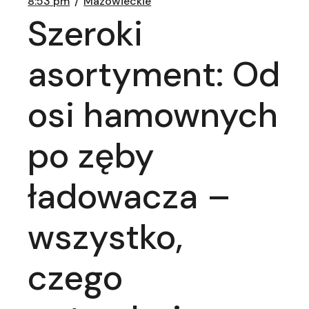
8:53 pm
Mazowieckie
Szeroki
asortyment: Od
osi hamownych
po zęby
ładowacza –
wszystko,
czego