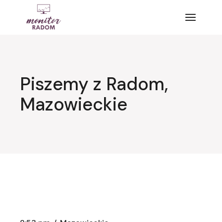
Przejdź
do
treści
Piszemy z Radom,
Mazowieckie