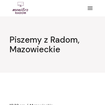
Przejdź
do
treści
Piszemy z Radom,
Mazowieckie