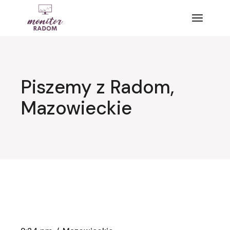
Przejdź
do
treści
Piszemy z Radom,
Mazowieckie