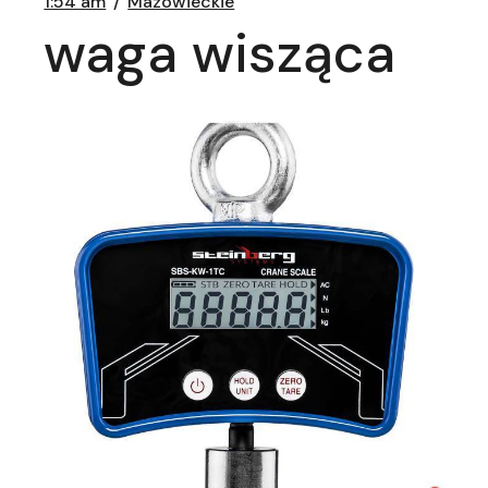
1:54 am
Mazowieckie
waga wisząca