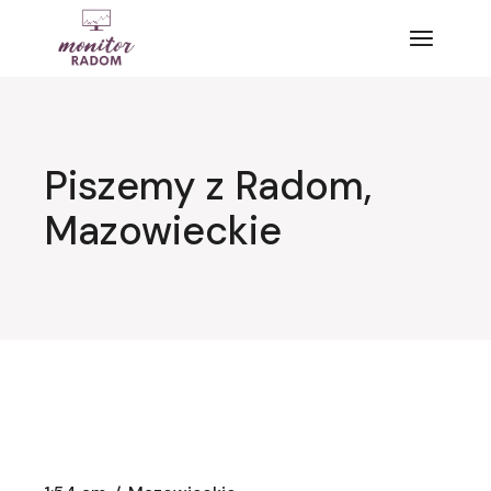
Przejdź
do
treści
Piszemy z Radom,
Mazowieckie