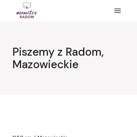
Przejdź
do
treści
Piszemy z Radom,
Mazowieckie