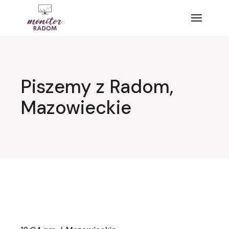
Przejdź
do
treści
Piszemy z Radom,
Mazowieckie