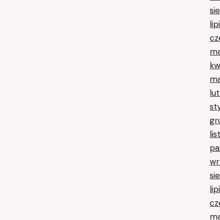
si
li
cz
ma
kw
ma
lu
st
gr
li
pa
wr
si
li
cz
ma