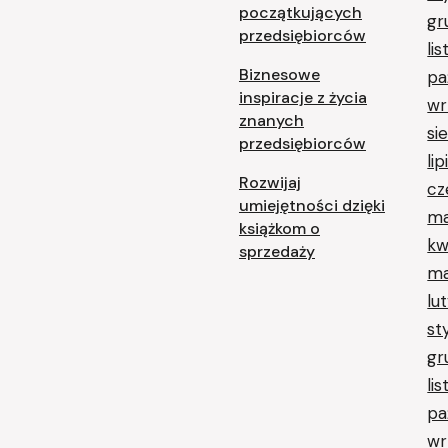
początkujących
gr
przedsiębiorców
li
Biznesowe
pa
inspiracje z życia
wr
znanych
si
przedsiębiorców
li
Rozwijaj
cz
umiejętności dzięki
ma
książkom o
kw
sprzedaży
ma
lu
st
gr
li
pa
wr