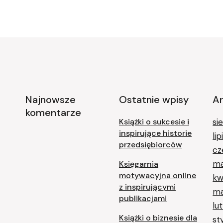
Najnowsze
Ostatnie wpisy
A
komentarze
Książki o sukcesie i
si
inspirujące historie
li
przedsiębiorców
cz
ma
Księgarnia
motywacyjna online
kw
z inspirującymi
ma
publikacjami
lu
Książki o biznesie dla
st