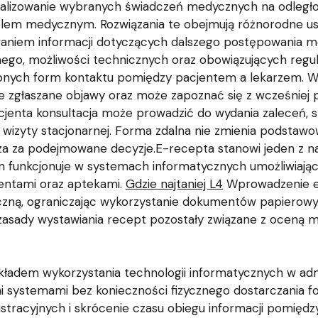
ealizowanie wybranych świadczeń medycznych na odległo
m medycznym. Rozwiązania te obejmują różnorodne usług
aniem informacji dotyczących dalszego postępowania me
go, możliwości technicznych oraz obowiązujących regula
nych form kontaktu pomiędzy pacjentem a lekarzem. W tra
e zgłaszane objawy oraz może zapoznać się z wcześniej
acjenta konsultacja może prowadzić do wydania zaleceń, 
 wizyty stacjonarnej. Forma zdalna nie zmienia podsta
za za podejmowane decyzje.E-recepta stanowi jeden z n
en funkcjonuje w systemach informatycznych umożliwiaj
entami oraz aptekami.
Gdzie najtaniej L4
Wprowadzenie el
ną, ograniczając wykorzystanie dokumentów papierowych 
zasady wystawiania recept pozostały związane z oceną
ładem wykorzystania technologii informatycznych w adm
systemami bez konieczności fizycznego dostarczania for
stracyjnych i skrócenie czasu obiegu informacji pomięd