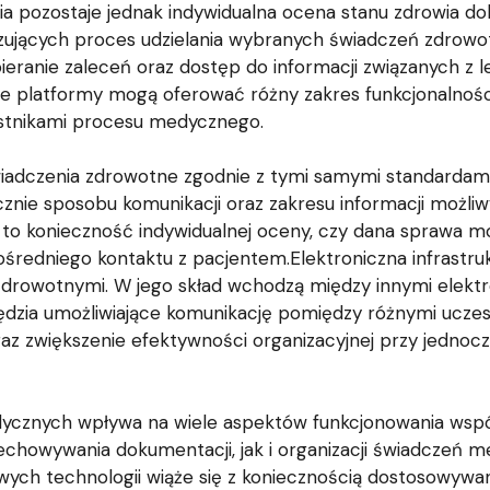
ia pozostaje jednak indywidualna ocena stanu zdrowia d
izujących proces udzielania wybranych świadczeń zdrowo
dbieranie zaleceń oraz dostęp do informacji związanych z 
e platformy mogą oferować różny zakres funkcjonalności
estnikami procesu medycznego.
świadczenia zdrowotne zgodnie z tymi samymi standarda
ącznie sposobu komunikacji oraz zakresu informacji możl
 to konieczność indywidualnej oceny, czy dana sprawa 
pośredniego kontaktu z pacjentem.Elektroniczna infrastr
 zdrowotnymi. W jego skład wchodzą między innymi elekt
zędzia umożliwiające komunikację pomiędzy różnymi ucze
oraz zwiększenie efektywności organizacyjnej przy jedn
dycznych wpływa na wiele aspektów funkcjonowania ws
chowywania dokumentacji, jak i organizacji świadczeń 
owych technologii wiąże się z koniecznością dostosowywa