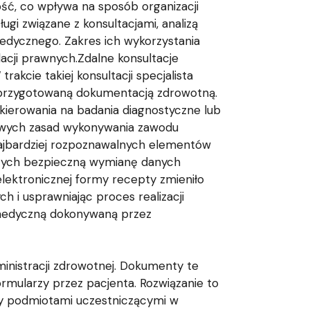
ść, co wpływa na sposób organizacji
i związane z konsultacjami, analizą
dycznego. Zakres ich wykorzystania
cji prawnych.Zdalne konsultacje
kcie takiej konsultacji specjalista
 przygotowaną dokumentacją zdrowotną.
skierowania na badania diagnostyczne lub
wowych zasad wykonywania zawodu
ajbardziej rozpoznawalnych elementów
ących bezpieczną wymianę danych
ektronicznej formy recepty zmieniło
i usprawniając proces realizacji
 medyczną dokonywaną przez
inistracji zdrowotnej. Dokumenty te
mularzy przez pacjenta. Rozwiązanie to
zy podmiotami uczestniczącymi w