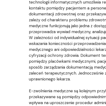
technologii informatycznych umożliwia r
kontaktu pomiędzy pacjentem a personele
dokumentacji zdrowotnej oraz przekazyw
zależy od charakteru problemu zdrowotne
medyczne funkcjonują jako jedna z dostęp
przeprowadza wywiad medyczny, analizuj
W zależności od indywidualnej sytuacji p
wskazania konieczności przeprowadzenia
medycznego ani odpowiedzialności lekar
cyfryzacji ochrony zdrowia. Dokument t
pomiędzy placówkami medycznymi, pacj
sposób zarządzania dokumentacją medycz
zaleceń terapeutycznych. Jednocześnie 
uprawnionego lekarza.
E-zwolnienia medyczne są kolejnym przyk
przekazywane są pomiędzy odpowiednimi 
wpływa na uproszczenie procedur admini