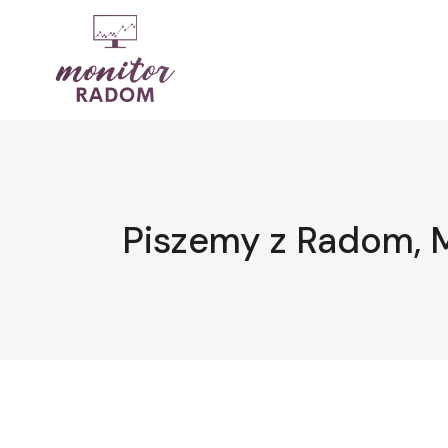
Przejdź
do
treści
Piszemy z Radom, 