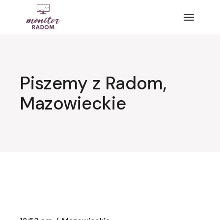
Przejdź
do
treści
Piszemy z Radom,
Mazowieckie