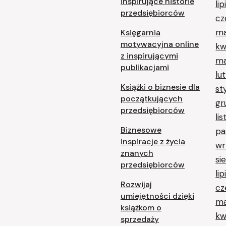
inspirujące historie
li
przedsiębiorców
cz
ma
Księgarnia
motywacyjna online
kw
z inspirującymi
ma
publikacjami
lu
Książki o biznesie dla
st
początkujących
gr
przedsiębiorców
li
Biznesowe
pa
inspiracje z życia
wr
znanych
si
przedsiębiorców
li
Rozwijaj
cz
umiejętności dzięki
ma
książkom o
kw
sprzedaży