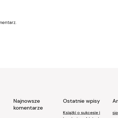
mentarz.
Najnowsze
Ostatnie wpisy
A
komentarze
Książki o sukcesie i
si