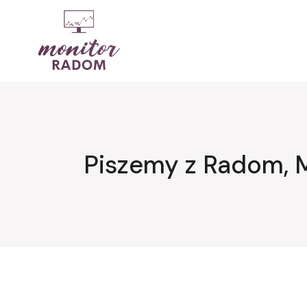
Przejdź
do
treści
Piszemy z Radom, 