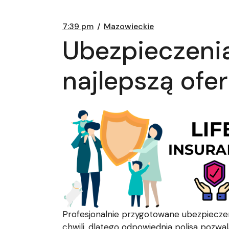
7:39 pm
Mazowieckie
Ubezpieczenia
najlepszą ofe
Profesjonalnie przygotowane ubezpieczen
chwili, dlatego odpowiednia polisa pozwa