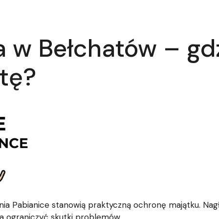
 w Bełchatów – gdz
rtę?
ia Pabianice stanowią praktyczną ochronę majątku. Nagł
la ograniczyć skutki problemów.