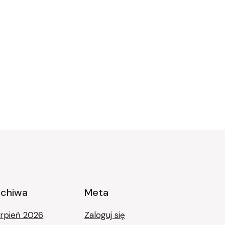
rchiwa
Meta
erpień 2026
Zaloguj się