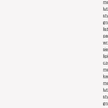
ma
lu
st
gr
li
pa
wr
si
li
cz
ma
kw
ma
lu
st
gr