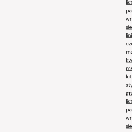
li
pa
wr
si
li
cz
ma
kw
ma
lu
st
gr
li
pa
wr
si