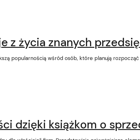
je z życia znanych przedsi
ększą popularnością wśród osób, które planują rozpocząć 
ści dzięki książkom o sprz