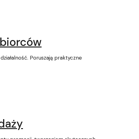
ębiorców
działalność. Poruszają praktyczne
edaży