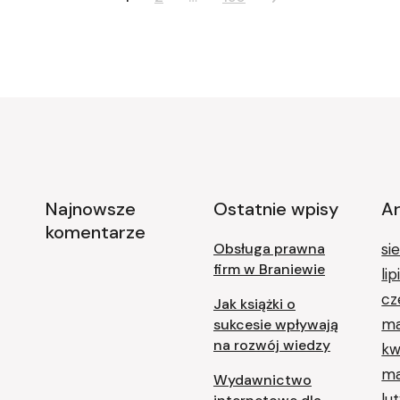
Najnowsze
Ostatnie wpisy
A
komentarze
Obsługa prawna
si
firm w Braniewie
li
cz
Jak książki o
ma
sukcesie wpływają
na rozwój wiedzy
kw
ma
Wydawnictwo
lu