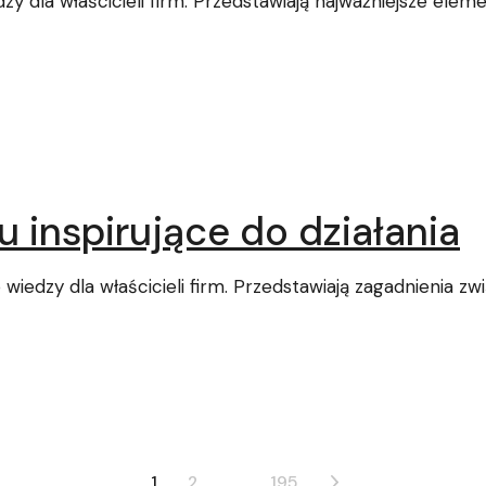
dzy dla właścicieli firm. Przedstawiają najważniejsze el
u inspirujące do działania
wiedzy dla właścicieli firm. Przedstawiają zagadnienia z
1
2
…
195