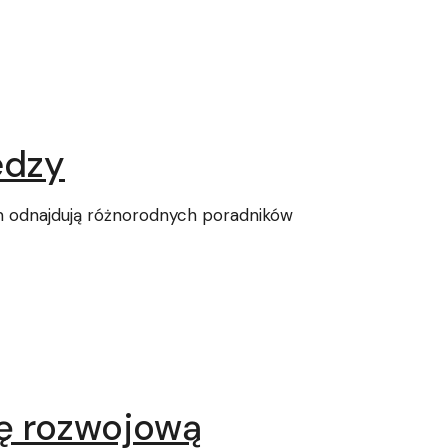
edzy
m odnajdują różnorodnych poradników
rę rozwojową