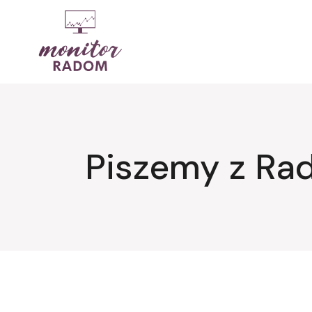
Przejdź
do
treści
Piszemy z Ra