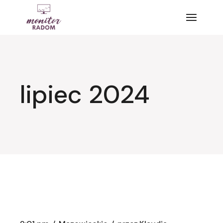
Przejdź
do
treści
lipiec 2024