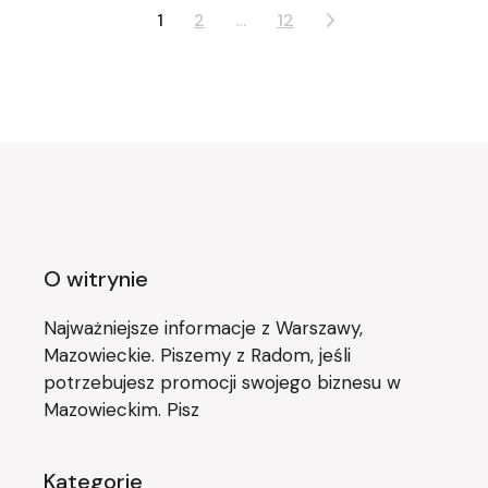
Stronicowanie
1
2
…
12
wpisów
O witrynie
Najważniejsze informacje z Warszawy,
Mazowieckie. Piszemy z Radom, jeśli
potrzebujesz promocji swojego biznesu w
Mazowieckim. Pisz
Kategorie