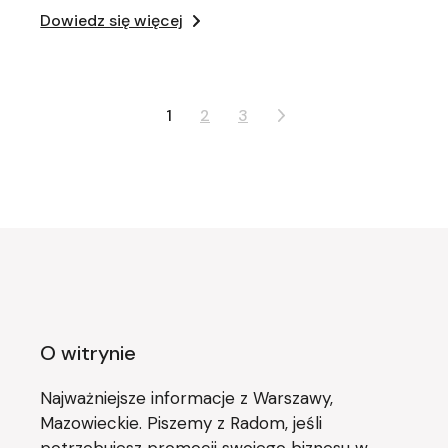
Dowiedz się więcej
Stronicowanie
1
2
3
wpisów
O witrynie
Najważniejsze informacje z Warszawy,
Mazowieckie. Piszemy z Radom, jeśli