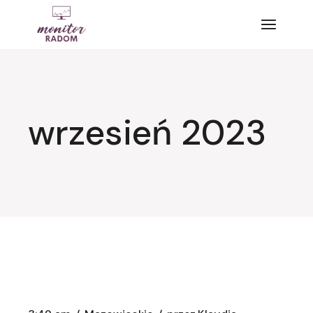
Przejdź
do
treści
wrzesień 2023