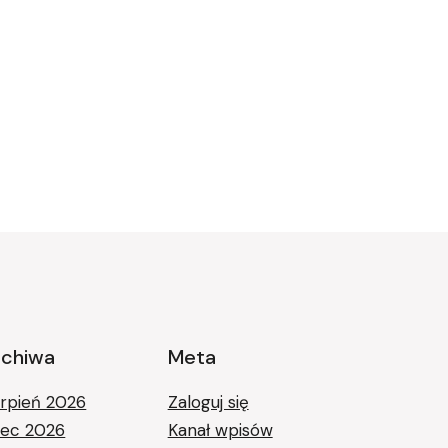
rchiwa
Meta
erpień 2026
Zaloguj się
piec 2026
Kanał wpisów