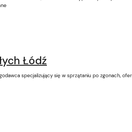
ane
łych Łódź
ługodawca specjalizujący się w sprzątaniu po zgonach, o