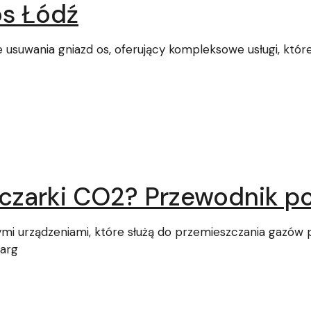
os Łódź
e usuwania gniazd os, oferujący kompleksowe usługi, któ
łaczarki CO2? Przewodnik p
ymi urządzeniami, które służą do przemieszczania gazów
 arg