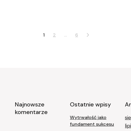
1
2
…
6
Najnowsze
Ostatnie wpisy
A
komentarze
Wytrwałość jako
si
fundament sukcesu
li