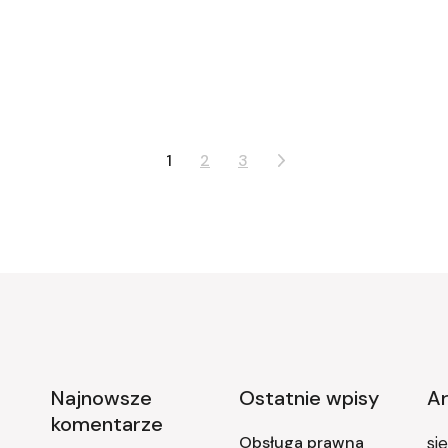
1
2
3
Najnowsze
Ostatnie wpisy
A
komentarze
Obsługa prawna
si