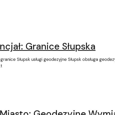
ncjał: Granice Słupska
 granice Słupsk usługi geodezyjne Słupsk obsługa geodez
kt
ą Miasto: Geodezyjne Wymi