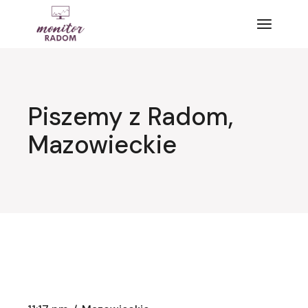
Przejdź
do
treści
Piszemy z Radom,
Mazowieckie