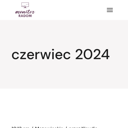
Przejdź
do
treści
czerwiec 2024