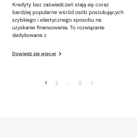
Kredyty bez zaświadczeń stają się coraz
bardziej popularne wśród osób poszukujących
szybkiego i elastycznego sposobu na
uzyskanie finansowania. To rozwiązanie
dedykowane z
Dowiedz się więcej
Stronicowanie
1
2
…
8
wpisów