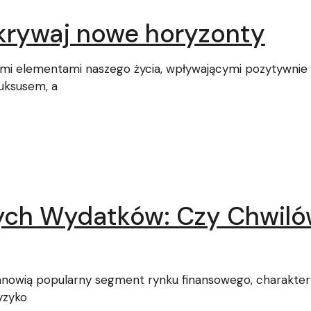
krywaj nowe horyzonty
i elementami naszego życia, wpływającymi pozytywnie na
luksusem, a
ych Wydatków: Czy Chwiló
tanowią popularny segment rynku finansowego, charakte
yzyko