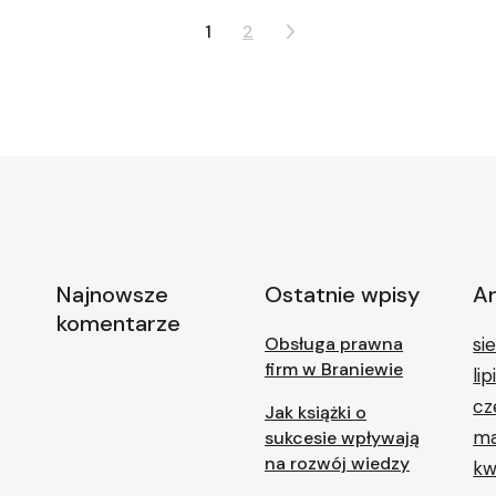
1
2
Najnowsze
Ostatnie wpisy
A
komentarze
Obsługa prawna
si
firm w Braniewie
li
cz
Jak książki o
ma
sukcesie wpływają
na rozwój wiedzy
kw