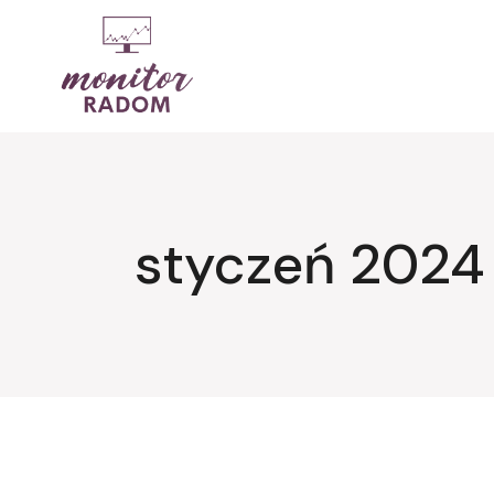
Przejdź
do
treści
styczeń 2024