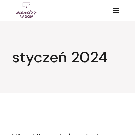
Przejdź
do
treści
styczeń 2024