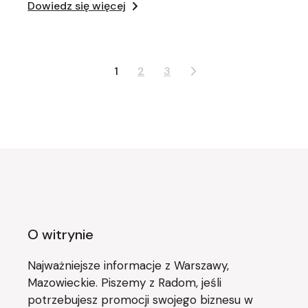
Dowiedz się więcej
Stronicowanie
1
2
3
wpisów
O witrynie
Najważniejsze informacje z Warszawy,
Mazowieckie. Piszemy z Radom, jeśli
potrzebujesz promocji swojego biznesu w