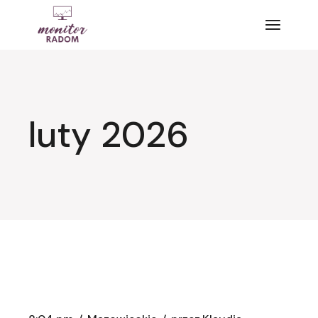
Przejdź
do
treści
luty 2026