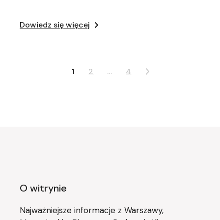
Dowiedz się więcej
Stronicowanie
1
2
…
4
wpisów
O witrynie
Najważniejsze informacje z Warszawy,