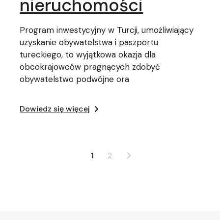
nieruchomości
Program inwestycyjny w Turcji, umożliwiający
uzyskanie obywatelstwa i paszportu
tureckiego, to wyjątkowa okazja dla
obcokrajowców pragnących zdobyć
obywatelstwo podwójne ora
Dowiedz się więcej
Stronicowanie
1
2
wpisów