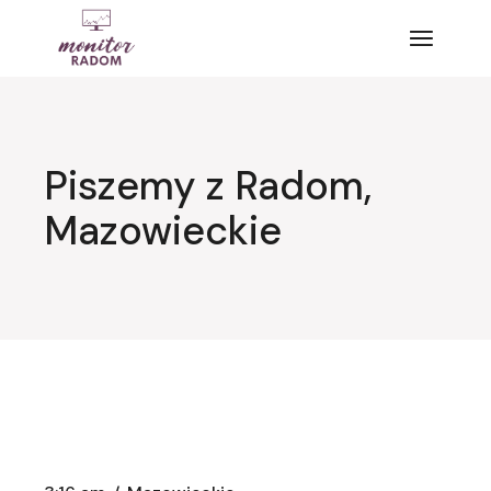
Przejdź
do
treści
Piszemy z Radom,
Mazowieckie