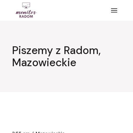
Przejdź
do
treści
Piszemy z Radom,
Mazowieckie