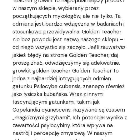
Teacher growkit to najpopularniejszy produkt
w naszym sklepie, wybierany przez
początkujących mykologów, ale nie tylko. Ta
odmiana jest bardzo wdzięczna w badaniach i
stosunkowo przewidywalna. Golden Teacher
nie bez powodu jest nazwą naszego sklepu –
od niego wszystko się zaczęło. Jeśli zauważysz
jakieś błędy na stronie Golden Teacher, daj
proszę znać, odwdzięczymy się adekwatnie.
growkit golden teacher
Golden Teacher to
jedna z najbardziej intrygujących odmian
gatunku Psilocybe cubensis, znanego również
jako łysiczka kubańska. Wraz z innymi
fascynującymi gatunkami, takimi jak
Copelandia cyanescens, nazywane są czasem
„magicznymi grzybami”. Ich potencjał wynika z
zawartości psylocybiny, która wpływa na
nastrój i percepcję zmysłową. W naszym