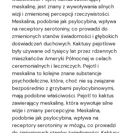
meskalinę, jest znany z wywoływania silnych
wizji i zmienionej percepcji rzeczywistości.
Meskalina, podobnie jak psylocybina, wpływa
na receptory serotoniny, co prowadzi do
zmienionych stanów świadomości i głębokich
doświadczeń duchowych. Kaktusy pejotlowe
były używane od tysięcy lat przez rdzennych
mieszkańców Ameryki Północnej w celach
ceremonialnych i leczniczych. Pejotl i
meskalina to kolejne znane substancje
psychodeliczne, które, choć nie są związane
bezpośrednio z grzybami psylocybinowymi,
mają podobne właściwości. Pejotl to kaktus
zawierający meskalinę, która wywołuje silne
wizje i zmiany percepcyjne. Meskalina,
podobnie jak psylocybina, wpływa na
receptory serotoniny w mózgu, co prowadzi
do zmienionych stanów świadomości. Kaktusy