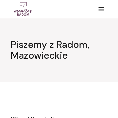
Przejdź
do
treści
Piszemy z Radom,
Mazowieckie