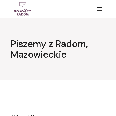
Przejdź
do
treści
Piszemy z Radom,
Mazowieckie