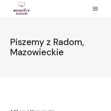
Przejdź
do
treści
Piszemy z Radom,
Mazowieckie