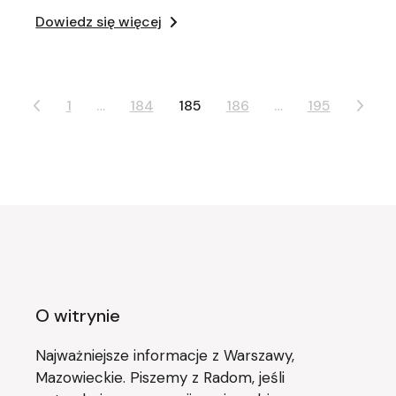
Dowiedz się więcej
Stronicowanie
1
…
184
185
186
…
195
wpisów
O witrynie
Najważniejsze informacje z Warszawy,
Mazowieckie. Piszemy z Radom, jeśli