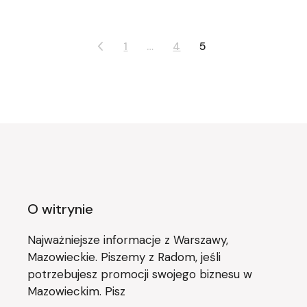
Stronicowanie
1
…
4
5
wpisów
O witrynie
Najważniejsze informacje z Warszawy,
Mazowieckie. Piszemy z Radom, jeśli
potrzebujesz promocji swojego biznesu w
Mazowieckim. Pisz