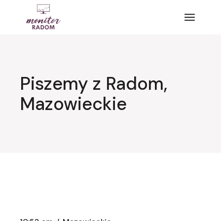
Przejdź
do
treści
Piszemy z Radom,
Mazowieckie