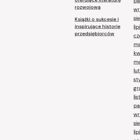
pa
rozwojową
wr
si
Książki o sukcesie i
inspirujące historie
li
przedsiębiorców
cz
ma
kw
ma
lu
st
gr
li
pa
wr
si
li