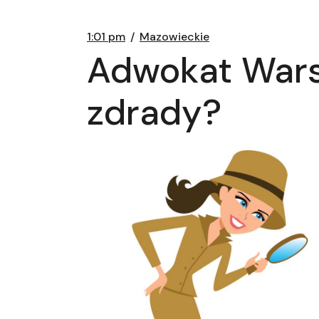
1:01 pm
Mazowieckie
Adwokat War
zdrady?