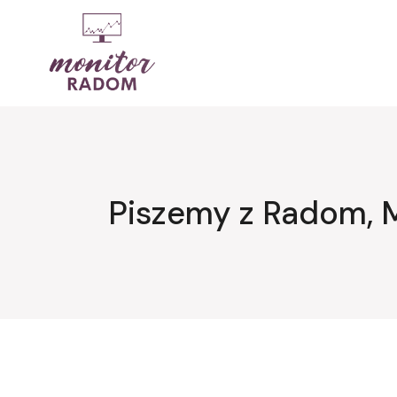
Przejdź
do
treści
Piszemy z Radom, 