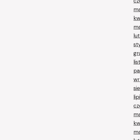
cz
ma
kw
ma
lu
st
gr
li
pa
wr
si
li
cz
ma
kw
ma