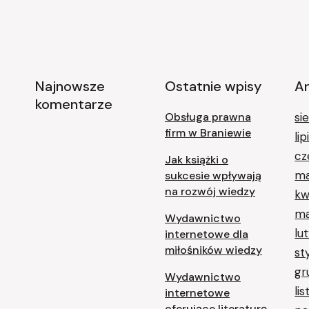
Najnowsze
Ostatnie wpisy
A
komentarze
Obsługa prawna
si
firm w Braniewie
li
cz
Jak książki o
ma
sukcesie wpływają
na rozwój wiedzy
kw
ma
Wydawnictwo
lu
internetowe dla
miłośników wiedzy
st
gr
Wydawnictwo
li
internetowe
oferujące literaturę