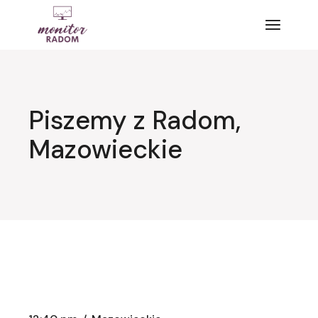
Przejdź
do
treści
Piszemy z Radom,
Mazowieckie