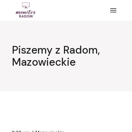
Przejdź
do
treści
Piszemy z Radom,
Mazowieckie