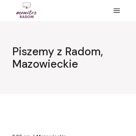
Przejdź
do
treści
Piszemy z Radom,
Mazowieckie