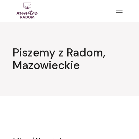
Przejdź
do
treści
Piszemy z Radom,
Mazowieckie