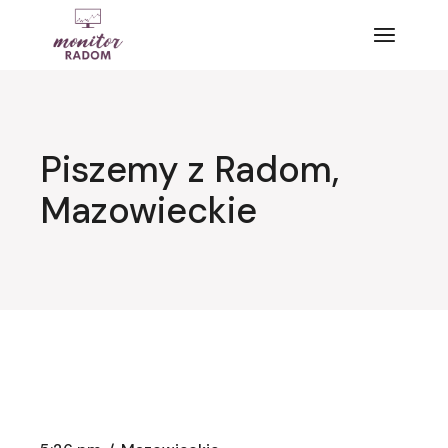
Przejdź
do
treści
Piszemy z Radom,
Mazowieckie