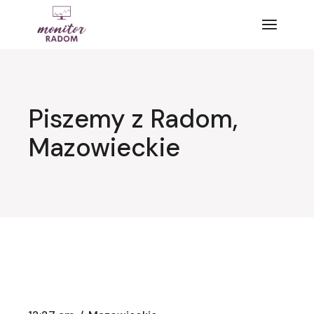
Przejdź
do
treści
Piszemy z Radom,
Mazowieckie