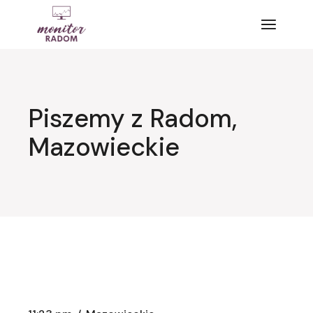
Przejdź
do
treści
Piszemy z Radom,
Mazowieckie