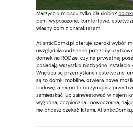
Marzysz o miejscu tylko dla siebie?
domki
pełni wyposażone, komfortowe, estetyczne 
własny dom z charakterem.
AtlanticDomki.pl oferuje szeroki wybór m
uwzględnia codzienne potrzeby użytkowni
domek na RODzie, czy na prywatnej posesj
posiadają wszystkie niezbędne instalacje
Wnętrza są przemyślane i estetyczne, umo
są to domki mobilne, otwiera nowe możli
budowę, a mimo to otrzymujesz przestrze
zamieszkać lub zainwestować w najem kr
wygodna, bezpieczna i nowoczesna, dając
nie chcesz czekać latami, AtlanticDomki.p