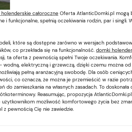
 holenderskie całoroczne
Oferta AtlanticDomki.pl mogą 
i funkcjonalne, spełnią oczekiwania rodzin, par i singli. 
odeli, które są dostępne zarówno w wersjach podstawowy
ków, co przekłada się na funkcjonalność.
domki holender
i, ta oferta z pewnością spełni Twoje oczekiwania. Komf
 – wodną, elektryczną i grzewczą, dzięki czemu można od 
żliwiają pełną aranżacyjną swobodę. Dla osób ceniących 
wości, co oznacza, że można je przemieścić w razie potr
ń do zamieszkania na własnych zasadach. To doskonała o
ótkoterminowy. Reasumując, propozycja AtlanticDomki.p
 użytkownikom możliwość komfortowego życia bez zmartw
l z pewnością Cię nie zawiedzie.