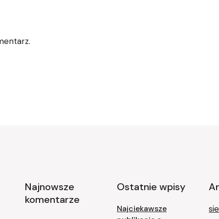
mentarz.
Najnowsze
Ostatnie wpisy
A
komentarze
Najciekawsze
si