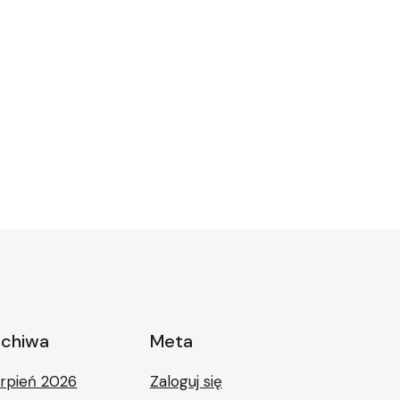
rchiwa
Meta
erpień 2026
Zaloguj się