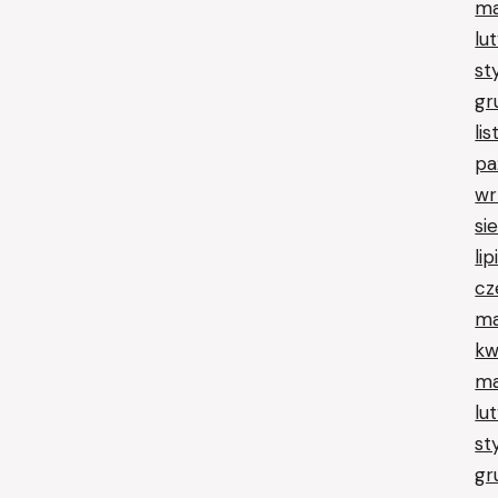
ma
lu
st
gr
li
pa
wr
si
li
cz
ma
kw
ma
lu
st
gr