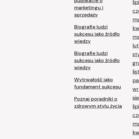
publikacje o
li
marketingu i
cz
sprzedaży
ma
Biografie ludzi
kw
sukcesu jako źródło
ma
wiedzy
lu
Biografie ludzi
st
sukcesu jako źródło
gr
wiedzy
li
Wytrwałość jako
pa
fundament sukcesu
wr
si
Poznaj poradniki o
zdrowym stylu życia
li
cz
ma
kw