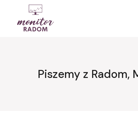
Przejdź
do
treści
Piszemy z Radom, 