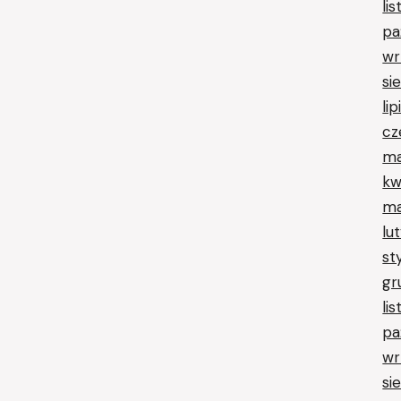
li
pa
wr
si
li
cz
ma
kw
ma
lu
st
gr
li
pa
wr
si