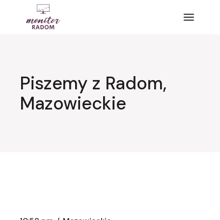
Przejdź
do
treści
Piszemy z Radom,
Mazowieckie