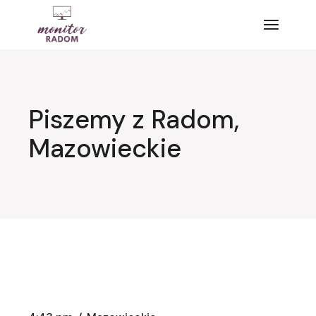
Przejdź
do
treści
Piszemy z Radom,
Mazowieckie