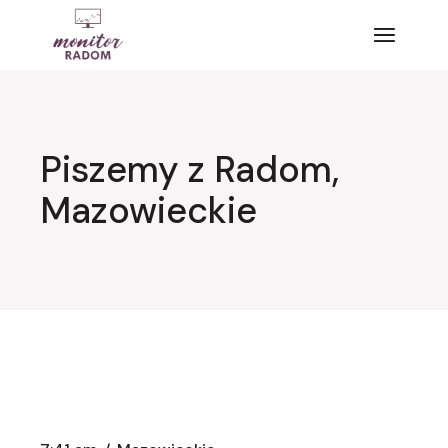
Przejdź
do
treści
Piszemy z Radom,
Mazowieckie