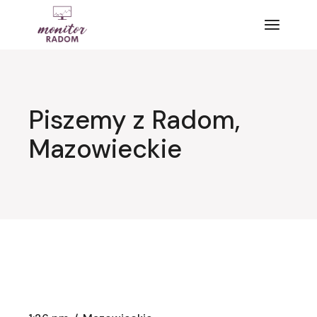
Przejdź
do
treści
Piszemy z Radom,
Mazowieckie