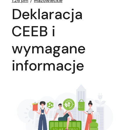
1:26 pm
Mazowieckie
Deklaracja
CEEB i
wymagane
informacje