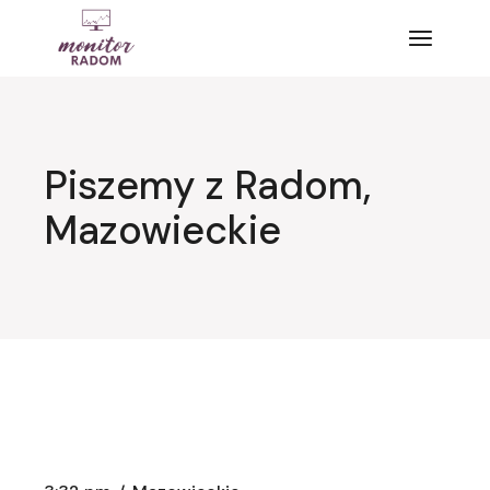
Przejdź
do
treści
Piszemy z Radom,
Mazowieckie