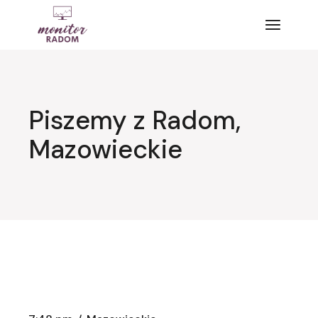
Przejdź
do
treści
Piszemy z Radom,
Mazowieckie