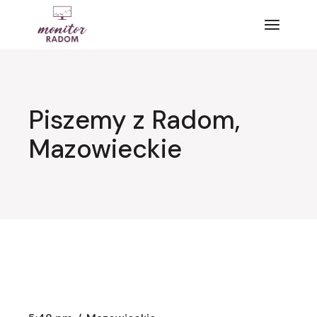
Przejdź
do
treści
Piszemy z Radom,
Mazowieckie