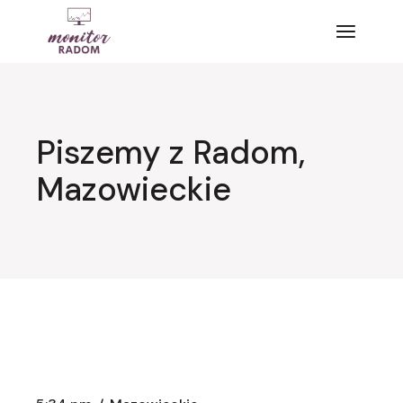
Przejdź
do
treści
Piszemy z Radom,
Mazowieckie