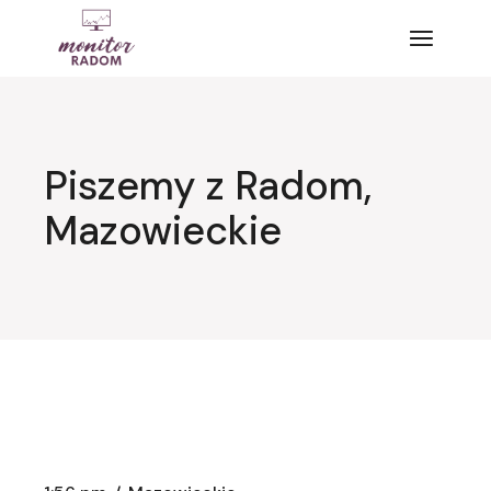
Przejdź
do
treści
Piszemy z Radom,
Mazowieckie