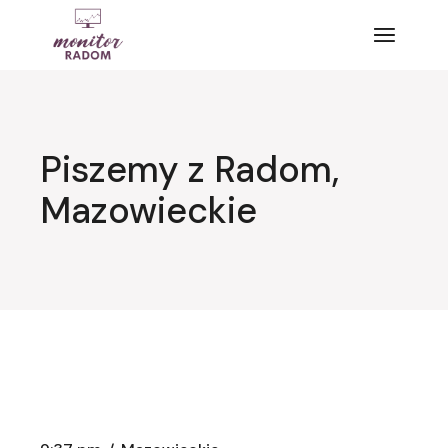
Przejdź
do
treści
Piszemy z Radom,
Mazowieckie